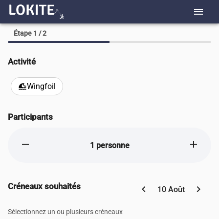
menu
Étape 1 / 2
Activité
Wingfoil
tsunami
Participants
remove
add
1 personne
Créneaux souhaités
chevron_left
chevron_right
10 Août
Sélectionnez un ou plusieurs créneaux