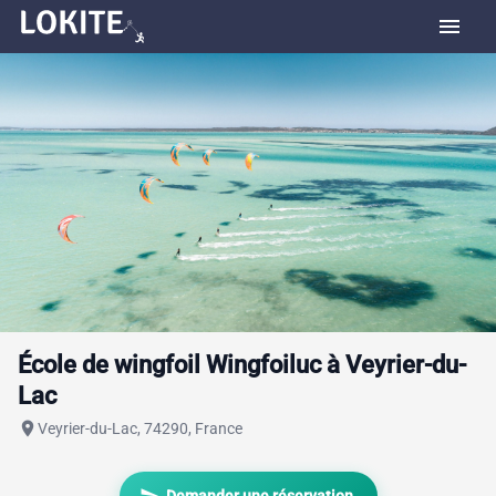
menu
École de wingfoil Wingfoiluc à Veyrier-du-
Lac
place
Veyrier-du-Lac, 74290, France
send
Demander une réservation