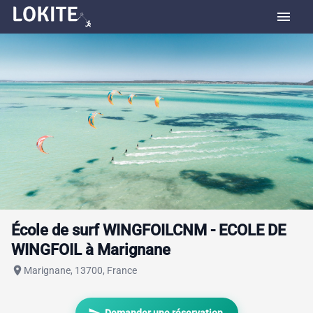
menu
École de surf WINGFOILCNM - ECOLE DE
WINGFOIL à Marignane
place
Marignane, 13700, France
send
Demander une réservation