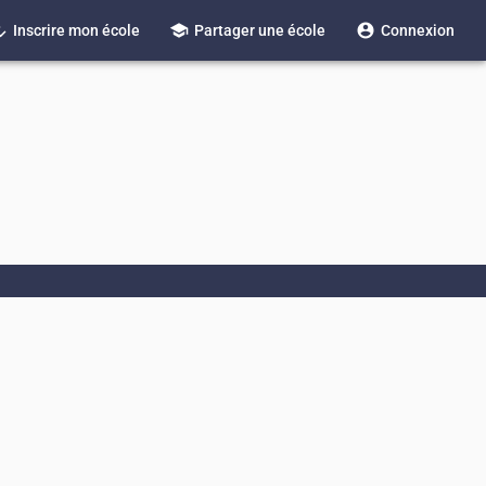
_reg
school
account_circle
Inscrire mon école
Partager une école
Connexion