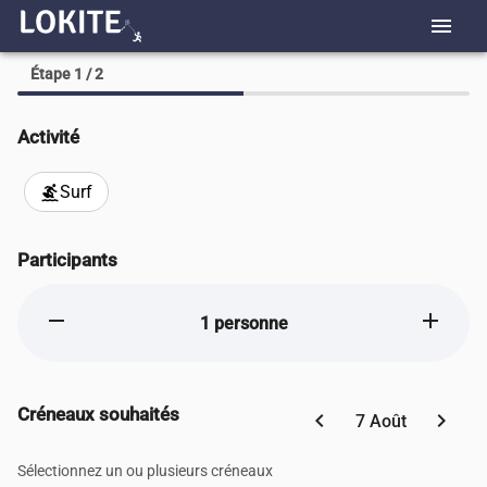
menu
Étape 1 / 2
Activité
Surf
surfing
Participants
remove
add
1 personne
Créneaux souhaités
chevron_left
chevron_right
7 Août
Sélectionnez un ou plusieurs créneaux