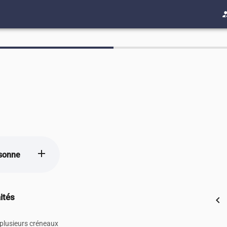
how_to
add
sonne
ités
chevron_left
 plusieurs créneaux