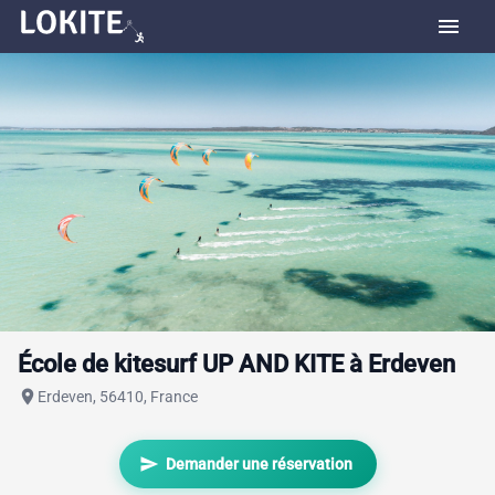
menu
École de kitesurf UP AND KITE à Erdeven
place
Erdeven, 56410, France
send
Demander une réservation