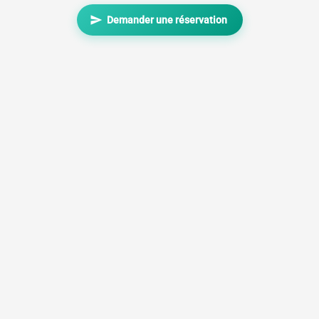
send
Demander une réservation
info