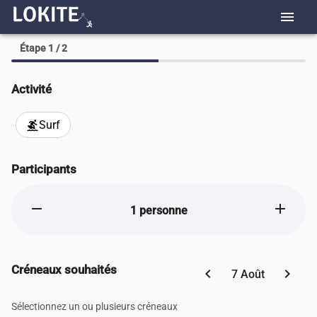
menu
Étape 1 / 2
Activité
Surf
surfing
Participants
remove
add
1 personne
Créneaux souhaités
chevron_left
chevron_right
7 Août
Sélectionnez un ou plusieurs créneaux