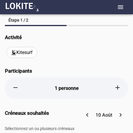
menu
Étape 1 / 2
Activité
Kitesurf
kitesurfing
Participants
remove
add
1 personne
Créneaux souhaités
chevron_left
chevron_right
10 Août
Sélectionnez un ou plusieurs créneaux