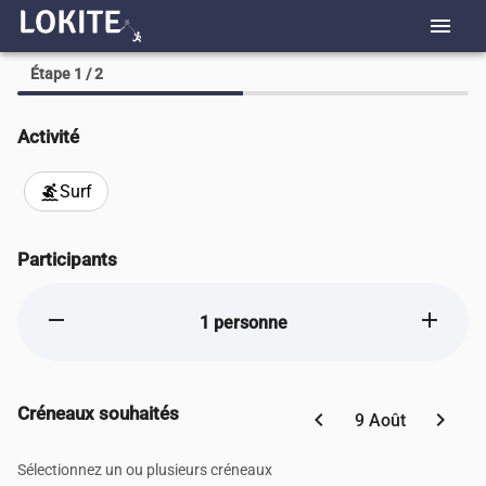
menu
Étape 1 / 2
Activité
Surf
surfing
Participants
remove
add
1 personne
Créneaux souhaités
chevron_left
chevron_right
9 Août
Sélectionnez un ou plusieurs créneaux