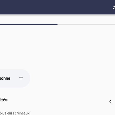
how_to
add
sonne
ités
chevron_left
 plusieurs créneaux