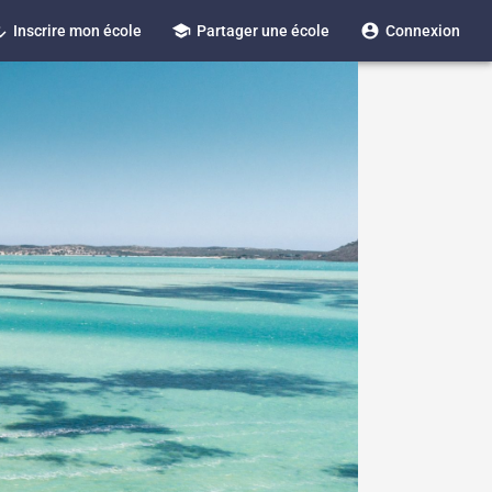
_reg
school
account_circle
Inscrire mon école
Partager une école
Connexion