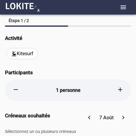
menu
Étape 1 / 2
Activité
Kitesurf
kitesurfing
Participants
remove
add
1 personne
Créneaux souhaités
chevron_left
chevron_right
7 Août
Sélectionnez un ou plusieurs créneaux