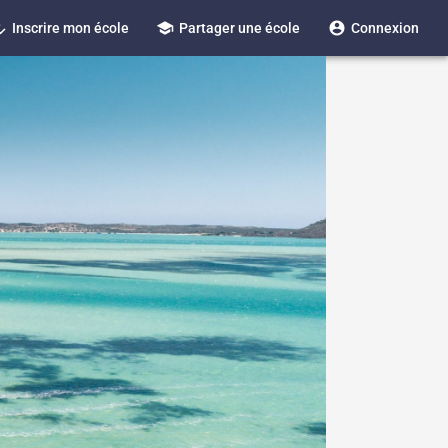
_reg
school
account_circle
Inscrire mon école
Partager une école
Connexion