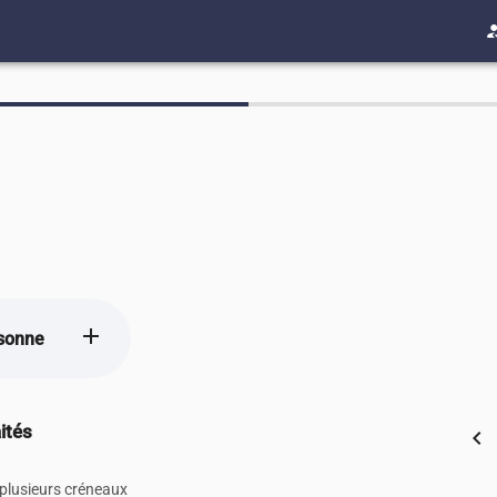
how_to
add
sonne
ités
chevron_left
 plusieurs créneaux