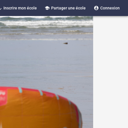
_reg
school
account_circle
Inscrire mon école
Partager une école
Connexion