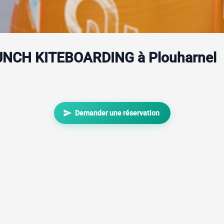
AUNCH KITEBOARDING à Plouharnel
send
Demander une réservation