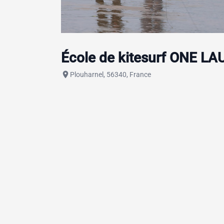
École de kitesurf ONE L
place
Plouharnel, 56340, France
info