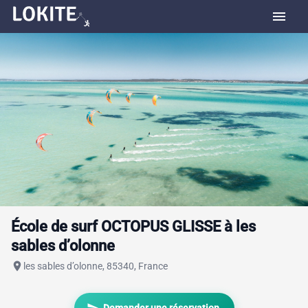
menu
École de surf OCTOPUS GLISSE à les
sables d’olonne
place
les sables d’olonne, 85340, France
send
Demander une réservation