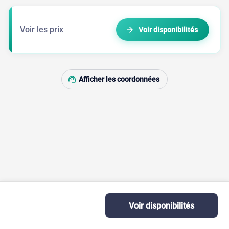
Voir les prix
arrow_forward
Voir disponibilités
support_agent
Afficher les coordonnées
info
Voir disponibilités