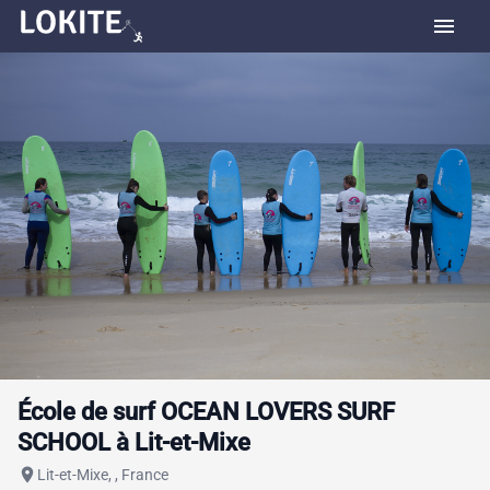
menu
École de surf OCEAN LOVERS SURF
SCHOOL à Lit-et-Mixe
place
Lit-et-Mixe, , France