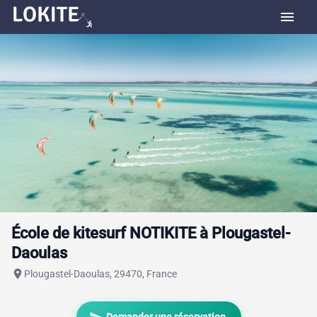
menu
École de kitesurf NOTIKITE à Plougastel-
Daoulas
place
Plougastel-Daoulas, 29470, France
send
Demander une réservation