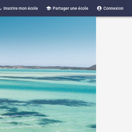
_reg
school
account_circle
Inscrire mon école
Partager une école
Connexion