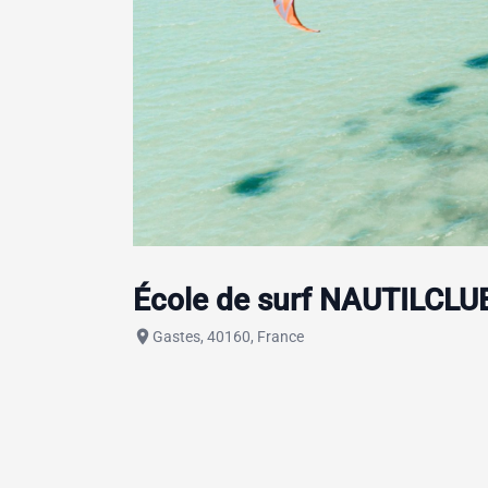
École de surf NAUTILCL
place
Gastes, 40160, France