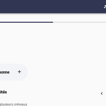
how_to
add
sonne
ités
chevron_left
 plusieurs créneaux