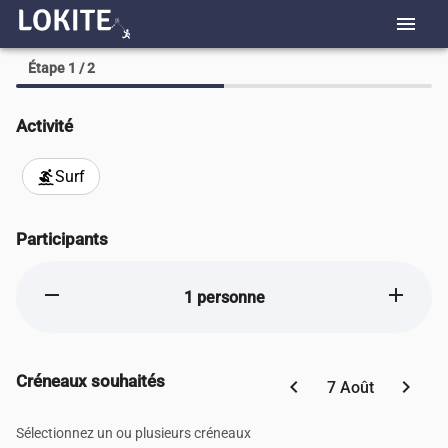
menu
Étape 1 / 2
Activité
Surf
surfing
Participants
remove
add
1 personne
Créneaux souhaités
chevron_left
chevron_right
7 Août
Sélectionnez un ou plusieurs créneaux