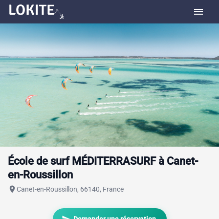
menu
École de surf MÉDITERRASURF à Canet-
en-Roussillon
place
Canet-en-Roussillon, 66140, France
send
Demander une réservation