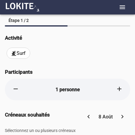
menu
Étape 1 / 2
Activité
Surf
surfing
Participants
remove
add
1 personne
Créneaux souhaités
chevron_left
chevron_right
8 Août
Sélectionnez un ou plusieurs créneaux