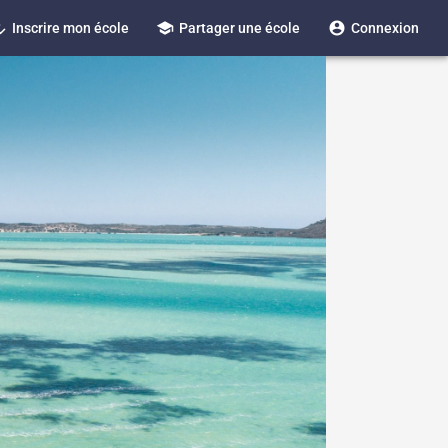
_reg
school
account_circle
Inscrire mon école
Partager une école
Connexion