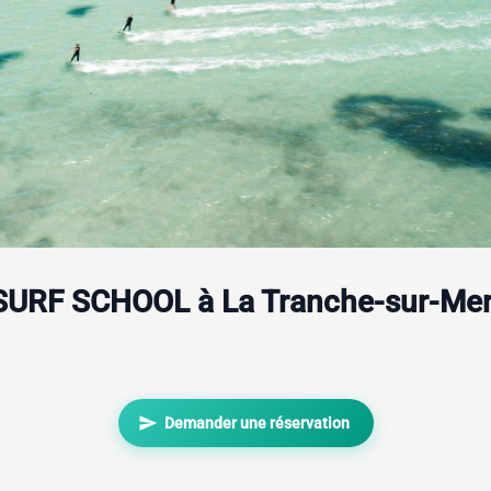
SURF SCHOOL à La Tranche-sur-Me
send
Demander une réservation