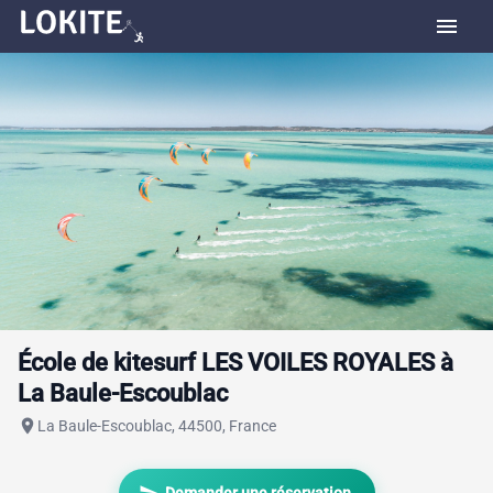
menu
École de kitesurf LES VOILES ROYALES à
La Baule-Escoublac
place
La Baule-Escoublac, 44500, France
send
Demander une réservation