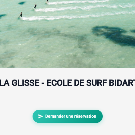
 LA GLISSE - ECOLE DE SURF BIDART
send
Demander une réservation