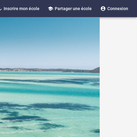
_reg
school
account_circle
Inscrire mon école
Partager une école
Connexion