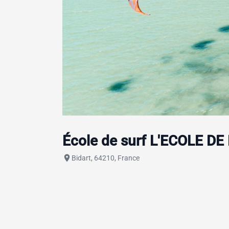
École de surf L'ECOLE DE
place
Bidart, 64210, France