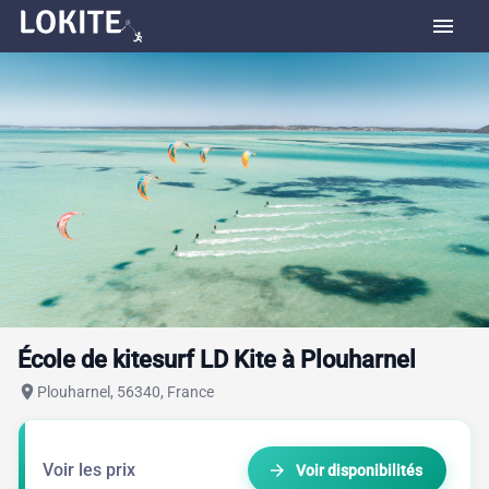
menu
École de kitesurf LD Kite à Plouharnel
place
Plouharnel, 56340, France
Voir les prix
arrow_forward
Voir disponibilités