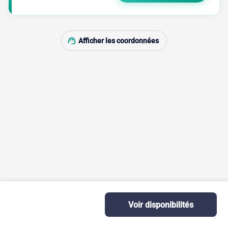
support_agent
Afficher les coordonnées
info
Voir disponibilités
school