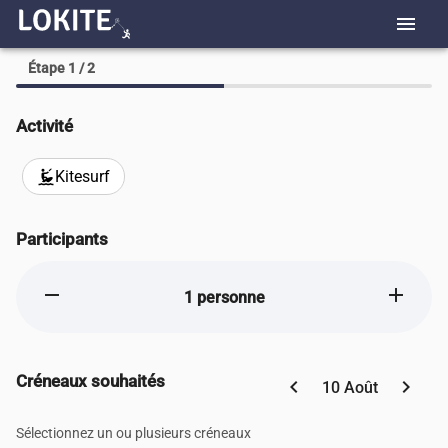
menu
Étape 1 / 2
Activité
Kitesurf
kitesurfing
Participants
remove
add
1 personne
Créneaux souhaités
chevron_left
chevron_right
10 Août
Sélectionnez un ou plusieurs créneaux