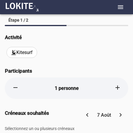
menu
Étape 1 / 2
Activité
Kitesurf
kitesurfing
Participants
remove
add
1 personne
Créneaux souhaités
chevron_left
chevron_right
7 Août
Sélectionnez un ou plusieurs créneaux