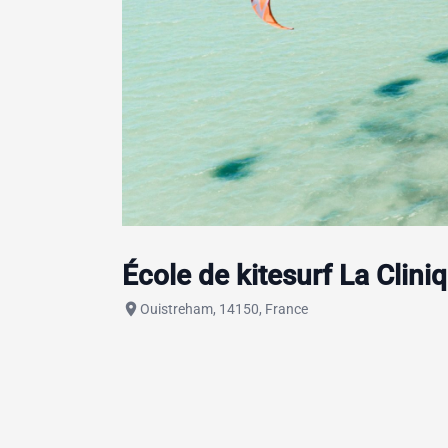
École de kitesurf La Clin
place
Ouistreham, 14150, France