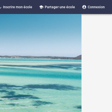
_reg
school
account_circle
Inscrire mon école
Partager une école
Connexion