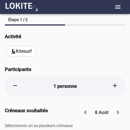
menu
Étape 1 / 2
Activité
Kitesurf
kitesurfing
Participants
remove
add
1 personne
Créneaux souhaités
chevron_left
chevron_right
8 Août
Sélectionnez un ou plusieurs créneaux