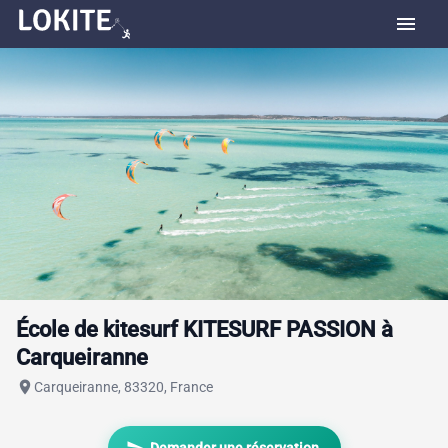
menu
École de kitesurf KITESURF PASSION à
Carqueiranne
place
Carqueiranne, 83320, France
send
Demander une réservation