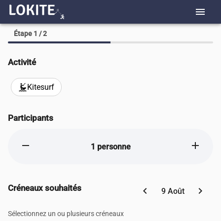
menu
Étape 1 / 2
Activité
Kitesurf
kitesurfing
Participants
remove
add
1 personne
Créneaux souhaités
chevron_left
chevron_right
9 Août
Sélectionnez un ou plusieurs créneaux