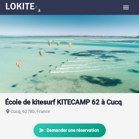
menu
École de kitesurf KITECAMP 62 à Cucq
place
Cucq, 62780, France
send
Demander une réservation