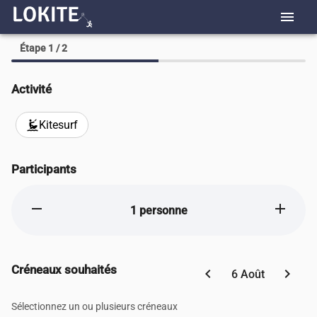
menu
Étape 1 / 2
Activité
Kitesurf
kitesurfing
Participants
remove
add
1 personne
Créneaux souhaités
chevron_left
chevron_right
6 Août
Sélectionnez un ou plusieurs créneaux