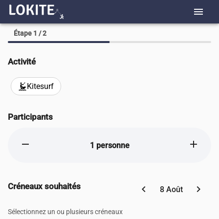
menu
Étape 1 / 2
Activité
Kitesurf
kitesurfing
Participants
remove
add
1 personne
Créneaux souhaités
chevron_left
chevron_right
8 Août
Sélectionnez un ou plusieurs créneaux