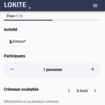
menu
Étape 1 / 2
Activité
Kitesurf
kitesurfing
Participants
remove
add
1 personne
Créneaux souhaités
chevron_left
chevron_right
8 Août
Sélectionnez un ou plusieurs créneaux