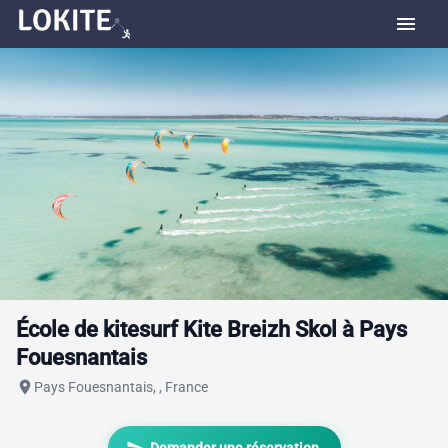
menu
École de kitesurf Kite Breizh Skol à Pays
Fouesnantais
place
Pays Fouesnantais, , France
send
Demander une réservation