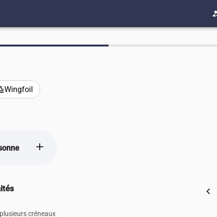
how_to
Wingfoil
nami
add
sonne
ités
chevron_left
 plusieurs créneaux