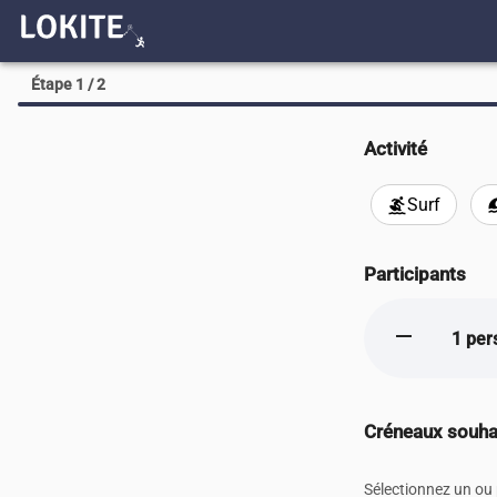
Étape 1 / 2
Activité
Surf
surfing
tsu
Participants
remove
1 per
Créneaux souha
Sélectionnez un ou