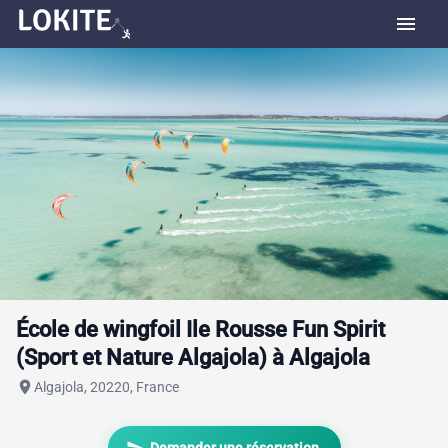
menu
École de wingfoil Ile Rousse Fun Spirit
(Sport et Nature Algajola) à Algajola
place
Algajola, 20220, France
send
Demander une réservation