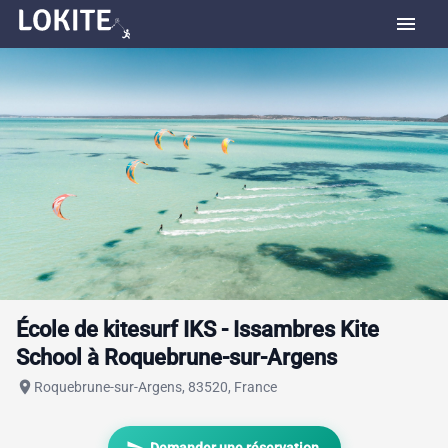
menu
École de kitesurf IKS - Issambres Kite
School à Roquebrune-sur-Argens
place
Roquebrune-sur-Argens, 83520, France
send
Demander une réservation