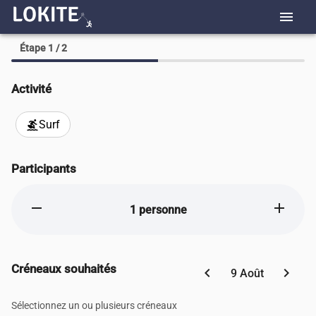
menu
Étape 1 / 2
Activité
Surf
surfing
Participants
remove
add
1 personne
Créneaux souhaités
chevron_left
chevron_right
9 Août
Sélectionnez un ou plusieurs créneaux