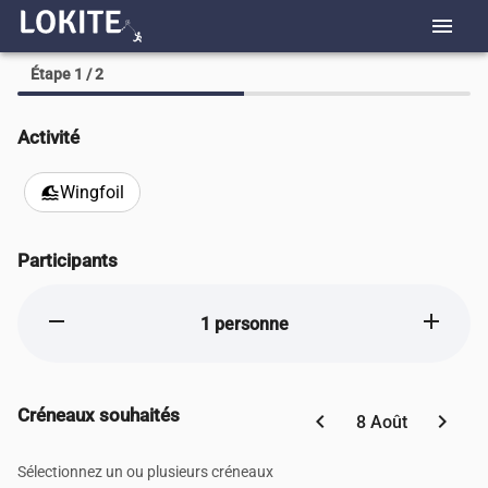
menu
Étape 1 / 2
Activité
Wingfoil
tsunami
Participants
remove
add
1 personne
Créneaux souhaités
chevron_left
chevron_right
8 Août
Sélectionnez un ou plusieurs créneaux