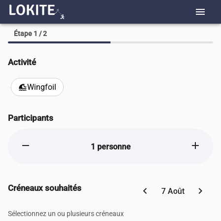
menu
Étape 1 / 2
Activité
Wingfoil
tsunami
Participants
remove
add
1 personne
Créneaux souhaités
chevron_left
chevron_right
7 Août
Sélectionnez un ou plusieurs créneaux