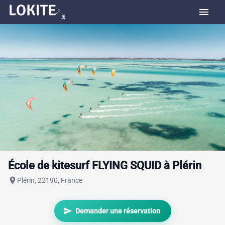
menu
École de kitesurf FLYING SQUID à Plérin
place
Plérin, 22190, France
send
Demander une réservation