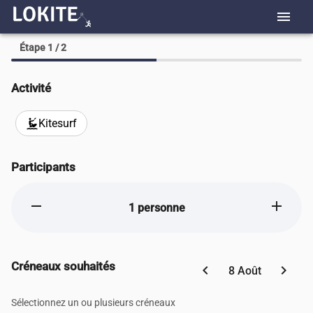
menu
Étape 1 / 2
Activité
Kitesurf
kitesurfing
Participants
remove
add
1 personne
Créneaux souhaités
chevron_left
chevron_right
8 Août
Sélectionnez un ou plusieurs créneaux