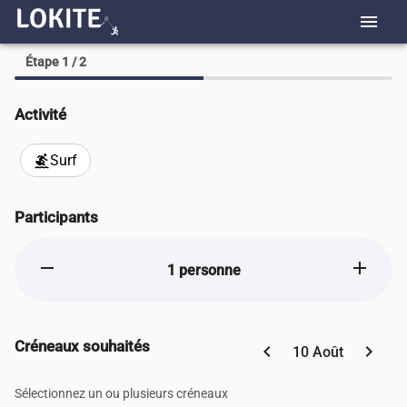
menu
Étape 1 / 2
Activité
Surf
surfing
Participants
remove
add
1 personne
Créneaux souhaités
chevron_left
chevron_right
10 Août
Sélectionnez un ou plusieurs créneaux