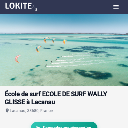
menu
École de surf ECOLE DE SURF WALLY
GLISSE à Lacanau
place
Lacanau, 33680, France
send
Demander une réservation